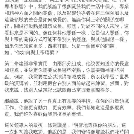
導者影響》中，我們談論了很多關於我們生活中個人、專業
和精神方面之間的關係，以及影響領導者在這三個領域以及
這些領域的整合是如何成長的。無論你與上帝的關係在哪
裡，關鍵行動點是繼續成長。顯然，對於不同的人來說，這
看起來是不同的。像任何其他關係一樣，它是個人關係，你
與上帝的關係方式可能不像別人的經歷。與其他關係一樣，
如果你想知道更多，四處打聽。只是一個簡單的問題，
如，"你如何與上帝聯繫？
第二條建議非常實用，由兩部分組成。他說要知道你的長處
和短處，並決定你需要成長哪些弱點，你需要彌補哪些弱
點。例如，我需要在公共演講領域成長，所以我學習了世界
級的演講者，並利用機會在別人面前站起來練習。然而，對
我來說，找別人做簿記比試圖自己掌握要實際得多。
繼續說，他說了另一件真正有意義的事情。在你的力量領域
工作。你會更有動力，更有效率。我們都知道這是多麼真
實。我們絕對喜歡做我們擅長的事情。
這位領導人的最後一條建議是，"明智地選擇你的朋友。這
一次起初讓我吃驚。他說的是，我們變得像那些我們花時間