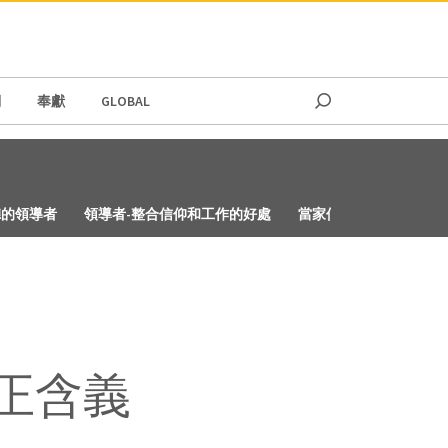
們
奉獻
GLOBAL
聽的領導者
領導者-整合信仰和工作的好處
當家似乎很遠
你的
正含義