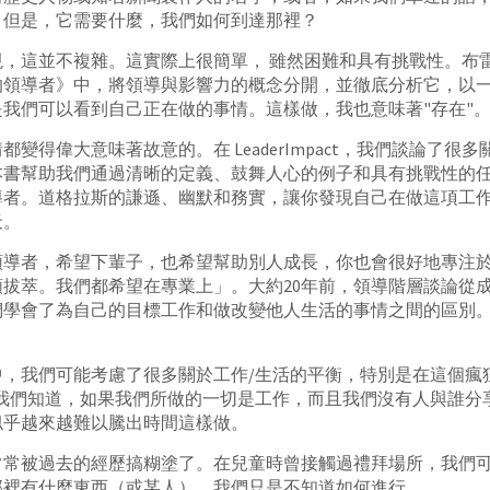
。但是，它需要什麼，我們如何到達那裡？
，這並不複雜。這實際上很簡單， 雖然困難和具有挑戰性。布雷
的領導者》中，將領導與影響力的概念分開，並徹底分析它，以
我們可以看到自己正在做的事情。這樣做，我也意味著"存在"
變得偉大意味著故意的。在 LeaderImpact，我們談論了很
本書幫助我們通過清晰的定義、鼓舞人心的例子和具有挑戰性的
導者。道格拉斯的謙遜、幽默和務實，讓你發現自己在做這項工
天。
領導者，希望下輩子，也希望幫助別人成長，你也會很好地專注
拔萃。我們都希望在專業上」。大約20年前，領導階層談論從
們學會了為自己的目標工作和做改變他人生活的事情之間的區別
中，我們可能考慮了很多關於工作/生活的平衡，特別是在這個瘋
。我們知道，如果我們所做的一切是工作，而且我們沒有人與誰分
似乎越來越難以騰出時間這樣做。
常常被過去的經歷搞糊塗了。在兒童時曾接觸過禮拜場所，我們
那裡有什麼東西（或某人）。我們只是不知道如何進行。